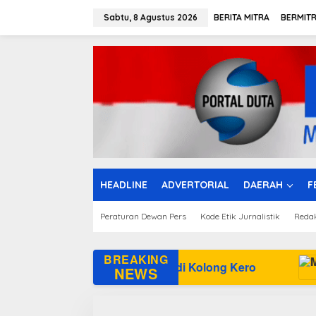
L
e
Sabtu, 8 Agustus 2026
BERITA MITRA
BERMIT
w
a
t
i
k
e
k
o
n
t
e
n
HEADLINE
ADVERTORIAL
DAERAH
F
Peraturan Dewan Pers
Kode Etik Jurnalistik
Reda
BREAKING
iterkam Buaya di Kolong Kero
NEWS