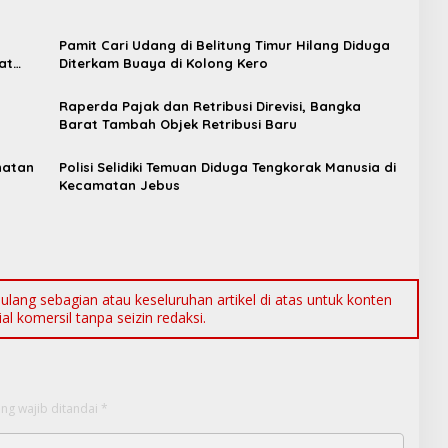
Pamit Cari Udang di Belitung Timur Hilang Diduga
at
Diterkam Buaya di Kolong Kero
Raperda Pajak dan Retribusi Direvisi, Bangka
t
Barat Tambah Objek Retribusi Baru
hatan
Polisi Selidiki Temuan Diduga Tengkorak Manusia di
Kecamatan Jebus
ang sebagian atau keseluruhan artikel di atas untuk konten
l komersil tanpa seizin redaksi.
ng wajib ditandai
*