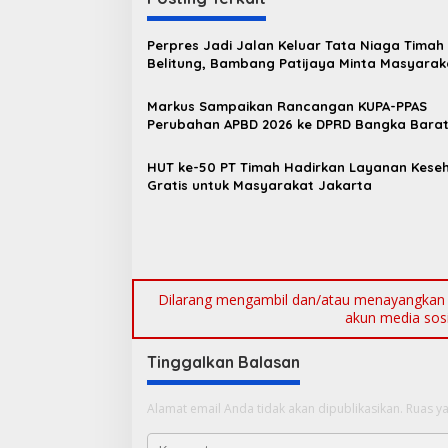
i
g
Perpres Jadi Jalan Keluar Tata Niaga Timah
a
Belitung, Bambang Patijaya Minta Masyarak
s
Bersabar
Markus Sampaikan Rancangan KUPA-PPAS
i
Perubahan APBD 2026 ke DPRD Bangka Bara
p
o
HUT ke-50 PT Timah Hadirkan Layanan Kese
Gratis untuk Masyarakat Jakarta
s
Dilarang mengambil dan/atau menayangkan ul
akun media sosia
Tinggalkan Balasan
Alamat email Anda tidak akan dipublikasikan.
Ruas ya