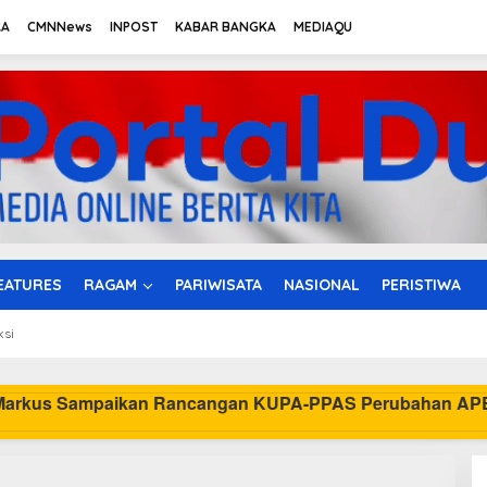
RA
CMNNews
INPOST
KABAR BANGKA
MEDIAQU
EATURES
RAGAM
PARIWISATA
NASIONAL
PERISTIWA
ksi