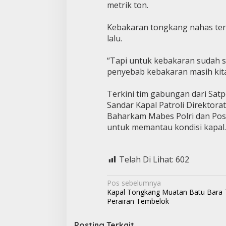
metrik ton.
Kebakaran tongkang nahas ters
lalu.
“Tapi untuk kebakaran sudah se
penyebab kebakaran masih kita 
Terkini tim gabungan dari Satp
Sandar Kapal Patroli Direktora
Baharkam Mabes Polri dan Pos 
untuk memantau kondisi kapal. 
Telah Di Lihat:
602
N
Pos sebelumnya
Kapal Tongkang Muatan Batu Bara T
a
Perairan Tembelok
v
Posting Terkait