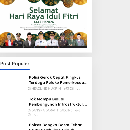
Post Populer
Polisi Gerak Cepat Ringkus
Terduga Pelaku Pemerkosaan
di Kecamatan Mentok
Di HEADLINE, HUKRIM
673 Dilihat
Tak Mampu Biayai
Pembangunan Infrastruktur,
Pemda Babar Rencana Utang
Di BANGKA BARAT, HEADLINE
648
Dilihat
Rp65 M
Polres Bangka Barat Tebar
5.000 Benih Ikan Nila di