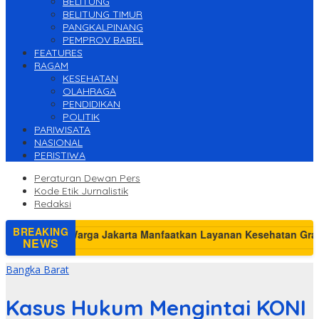
BELITUNG
BELITUNG TIMUR
PANGKALPINANG
PEMPROV BABEL
FEATURES
RAGAM
KESEHATAN
OLAHRAGA
PENDIDIKAN
POLITIK
PARIWISATA
NASIONAL
PERISTIWA
Peraturan Dewan Pers
Kode Etik Jurnalistik
Redaksi
BREAKING
NEWS
Bangka Barat
Kasus Hukum Mengintai KONI