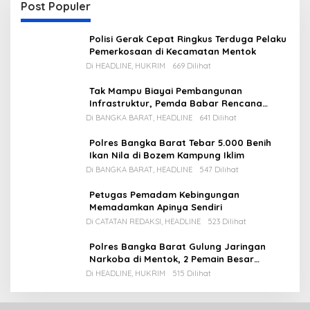
Post Populer
Polisi Gerak Cepat Ringkus Terduga Pelaku
Pemerkosaan di Kecamatan Mentok
Di HEADLINE, HUKRIM
669 Dilihat
Tak Mampu Biayai Pembangunan
Infrastruktur, Pemda Babar Rencana
Utang Rp65 M
Di BANGKA BARAT, HEADLINE
641 Dilihat
Polres Bangka Barat Tebar 5.000 Benih
Ikan Nila di Bozem Kampung Iklim
Di BANGKA BARAT, HEADLINE
547 Dilihat
Petugas Pemadam Kebingungan
Memadamkan Apinya Sendiri
Di CATATAN REDAKSI, HEADLINE
523 Dilihat
Polres Bangka Barat Gulung Jaringan
Narkoba di Mentok, 2 Pemain Besar
Diamankan, 1 Bandar Masih Buron
Di HEADLINE, HUKRIM
515 Dilihat