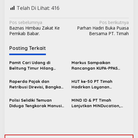
Telah Di Lihat:
416
N
Pos sebelumnya
Pos berikutnya
Baznas Himbau Zakat Ke
Parhan Hadiri Buka Puasa
a
Pemkab Babar.
Bersama PT. Timah
v
i
Posting Terkait
g
Pamit Cari Udang di
Markus Sampaikan
a
Belitung Timur Hilang
Rancangan KUPA-PPAS
s
Diduga Diterkam Buaya di
Perubahan APBD 2026 ke
Kolong Kero
DPRD Bangka Barat
Raperda Pajak dan
HUT ke-50 PT Timah
i
Retribusi Direvisi, Bangka
Hadirkan Layanan
p
Barat Tambah Objek
Kesehatan Gratis untuk
Retribusi Baru
Masyarakat Jakarta
o
Polisi Selidiki Temuan
MIND ID & PT Timah
Diduga Tengkorak Manusia
Lanjutkan MINDucation,
s
di Kecamatan Jebus
Bekali Siswa Pemali
Boarding School Raih
Kampus Impian