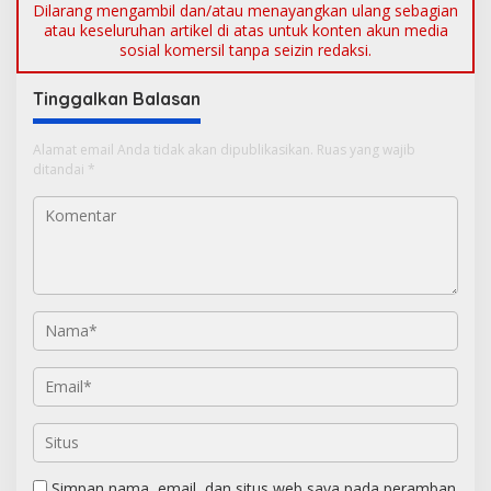
Dilarang mengambil dan/atau menayangkan ulang sebagian
atau keseluruhan artikel di atas untuk konten akun media
sosial komersil tanpa seizin redaksi.
Tinggalkan Balasan
Alamat email Anda tidak akan dipublikasikan.
Ruas yang wajib
ditandai
*
Simpan nama, email, dan situs web saya pada peramban