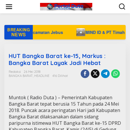
L
e
w
a
t
i
BREAKING
a di Kecamatan Jebus
MIND ID & PT Timah Lanjutkan M
k
NEWS
e
k
o
n
HUT Bangka Barat ke-15, Markus :
t
Bangka Barat Layak Jadi Hebat
e
n
Redaksi
26 Mei 2018
BANGKA BARAT
,
HEADLINE
416 Dilihat
Muntok ( Radio Duta ) – Pemerintah Kabupaten
Bangka Barat tepat berusia 15 Tahun pada 24 Mei
2018. Puncak acara peringatan Hari jadi Kabupaten
Bangka Barat dilaksanakan dalam sidang
paripurna istimewa HUT Bangka Barat ke-15 DPRD
Kabupaten Bangka Barat, Kamis (24/5) di Gedung