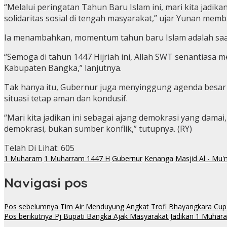
“Melalui peringatan Tahun Baru Islam ini, mari kita jadika
solidaritas sosial di tengah masyarakat,” ujar Yunan mem
Ia menambahkan, momentum tahun baru Islam adalah saa
“Semoga di tahun 1447 Hijriah ini, Allah SWT senantiasa
Kabupaten Bangka,” lanjutnya.
Tak hanya itu, Gubernur juga menyinggung agenda besar
situasi tetap aman dan kondusif.
“Mari kita jadikan ini sebagai ajang demokrasi yang dama
demokrasi, bukan sumber konflik,” tutupnya. (RY)
Telah Di Lihat:
605
1 Muharam
1 Muharram 1447 H
Gubernur
Kenanga
Masjid Al - Mu'
Navigasi pos
Pos sebelumnya
Tim Air Menduyung Angkat Trofi Bhayangkara Cup
Pos berikutnya
Pj Bupati Bangka Ajak Masyarakat Jadikan 1 Muha