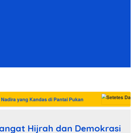
i Pantai Pukan
ngat Hijrah dan Demokrasi