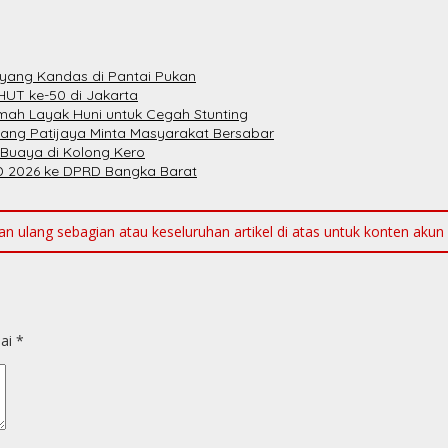
yang Kandas di Pantai Pukan
HUT ke-50 di Jakarta
ah Layak Huni untuk Cegah Stunting
bang Patijaya Minta Masyarakat Bersabar
 Buaya di Kolong Kero
 2026 ke DPRD Bangka Barat
ulang sebagian atau keseluruhan artikel di atas untuk konten akun me
dai
*