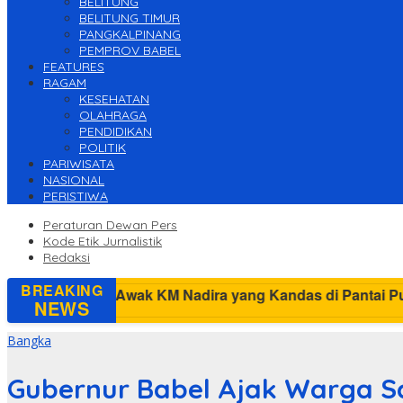
BELITUNG
BELITUNG TIMUR
PANGKALPINANG
PEMPROV BABEL
FEATURES
RAGAM
KESEHATAN
OLAHRAGA
PENDIDIKAN
POLITIK
PARIWISATA
NASIONAL
PERISTIWA
Peraturan Dewan Pers
Kode Etik Jurnalistik
Redaksi
BREAKING
Tim SAR Pangka
NEWS
Bangka
Gubernur Babel Ajak Warga 