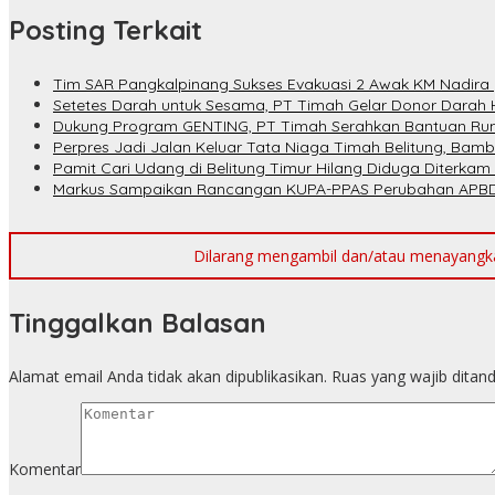
Posting Terkait
Tim SAR Pangkalpinang Sukses Evakuasi 2 Awak KM Nadira 
Setetes Darah untuk Sesama, PT Timah Gelar Donor Darah 
Dukung Program GENTING, PT Timah Serahkan Bantuan Rum
Perpres Jadi Jalan Keluar Tata Niaga Timah Belitung, Bam
Pamit Cari Udang di Belitung Timur Hilang Diduga Diterkam
Markus Sampaikan Rancangan KUPA-PPAS Perubahan APBD
Dilarang mengambil dan/atau menayangkan 
Tinggalkan Balasan
Alamat email Anda tidak akan dipublikasikan.
Ruas yang wajib ditan
Komentar