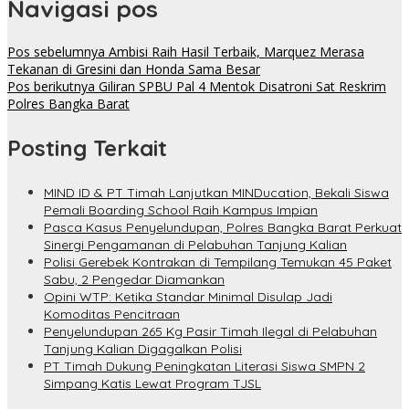
Navigasi pos
Pos sebelumnya
Ambisi Raih Hasil Terbaik, Marquez Merasa
Tekanan di Gresini dan Honda Sama Besar
Pos berikutnya
Giliran SPBU Pal 4 Mentok Disatroni Sat Reskrim
Polres Bangka Barat
Posting Terkait
MIND ID & PT Timah Lanjutkan MINDucation, Bekali Siswa
Pemali Boarding School Raih Kampus Impian
Pasca Kasus Penyelundupan, Polres Bangka Barat Perkuat
Sinergi Pengamanan di Pelabuhan Tanjung Kalian
Polisi Gerebek Kontrakan di Tempilang Temukan 45 Paket
Sabu, 2 Pengedar Diamankan
Opini WTP: Ketika Standar Minimal Disulap Jadi
Komoditas Pencitraan
Penyelundupan 265 Kg Pasir Timah Ilegal di Pelabuhan
Tanjung Kalian Digagalkan Polisi
PT Timah Dukung Peningkatan Literasi Siswa SMPN 2
Simpang Katis Lewat Program TJSL