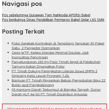
Navigasi pos
Pos sebelumnya
Gunawan Tjen Nahkodai APERSI Babel
Pos berikutnya
Dinas Pendidikan Permprov Babel Gelar LKS SMK
Posting Terkait
Polisi Gerebek Kontrakan di Tempilang Temukan 45 Paket
Sabu, 2 Pengedar Diamankan
Opini WTP: Ketika Standar Minimal Disulap Jadi
Komoditas Pencitraan
Penyelundupan 265 Kg Pasir Timah Ilegal di Pelabuhan
Tanjung Kalian Digagalkan Polisi
PT Timah Dukung Peningkatan Literasi Siswa SMPN 2
Simpang Katis Lewat Program TJSL
Bantuan PT Timah Ringankan Beban Pengobatan Bayi 22
Bulan asal Pangkalpinang
55 Kantong Darah Terkumpul di Bangka Tengah, Donor
Darah HUT ke-50 PT Timah Disambut Antusias
Dilarang mengambil dan/atau menayangkan ulang sebagian