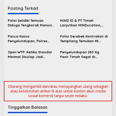
i
Posting Terkait
g
a
Polisi Selidiki Temuan
MIND ID & PT Timah
s
Diduga Tengkorak Manusia
Lanjutkan MINDucation,
di Kecamatan Jebus
Bekali Siswa Pemali
i
Boarding School Raih
Pasca Kasus
Polisi Gerebek Kontrakan di
p
Kampus Impian
Penyelundupan, Polres
Tempilang Temukan 45
Bangka Barat Perkuat
Paket Sabu, 2 Pengedar
o
Sinergi Pengamanan di
Diamankan
Opini WTP: Ketika Standar
Penyelundupan 265 Kg
s
Pelabuhan Tanjung Kalian
Minimal Disulap Jadi
Pasir Timah Ilegal di
Komoditas Pencitraan
Pelabuhan Tanjung Kalian
Digagalkan Polisi
Dilarang mengambil dan/atau menayangkan ulang sebagian
atau keseluruhan artikel di atas untuk konten akun media
sosial komersil tanpa seizin redaksi.
Tinggalkan Balasan