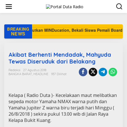
L
e
w
a
t
i
BREAKING
k
NEWS
e
k
o
n
Akibat Berhenti Mendadak, Mahyuda
t
Tewas Diseruduk dari Belakang
e
n
Redaksi
27 Agustus 2018
BANGKA BARAT
,
HEADLINE
937 Dilihat
Kelapa ( Radio Duta )- Kecelakaan maut melibatkan
sepeda motor Yamaha NMAX warna putih dan
Yamaha Jupiter Z warna biru terjadi hari Minggu (
26/8/2018 ) sekira pukul 13.00 wib di Jalan Raya
Kelapa Bukit Kuang.