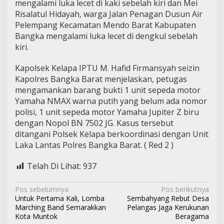
mengalami luka lecet di kaki sebelah kiri dan Mei
Risalatul Hidayah, warga Jalan Penagan Dusun Air
Pelempang Kecamatan Mendo Barat Kabupaten
Bangka mengalami luka lecet di dengkul sebelah
kiri.
Kapolsek Kelapa IPTU M. Hafid Firmansyah seizin
Kapolres Bangka Barat menjelaskan, petugas
mengamankan barang bukti 1 unit sepeda motor
Yamaha NMAX warna putih yang belum ada nomor
polisi, 1 unit sepeda motor Yamaha Jupiter Z biru
dengan Nopol BN 7502 JG. Kasus tersebut
ditangani Polsek Kelapa berkoordinasi dengan Unit
Laka Lantas Polres Bangka Barat. ( Red 2 )
Telah Di Lihat:
937
N
Pos sebelumnya
Pos berikutnya
Untuk Pertama Kali, Lomba
Sembahyang Rebut Desa
a
Marching Band Semarakkan
Pelangas Jaga Kerukunan
v
Kota Muntok
Beragama