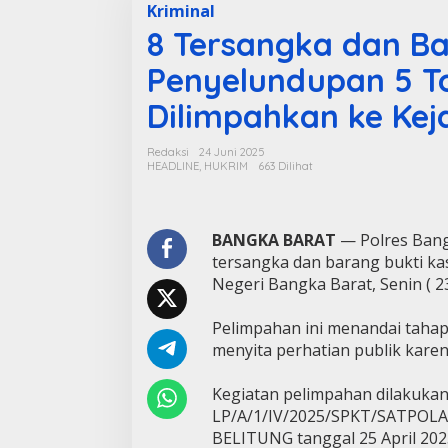
Kriminal
8 Tersangka dan Ba
Penyelundupan 5 T
Dilimpahkan ke Kej
Redaksi
24 Juni 2025
HEADLINE
,
HUKRIM
663 Dilihat
BANGKA BARAT
— Polres Bang
tersangka dan barang bukti ka
Negeri Bangka Barat, Senin ( 23
Pelimpahan ini menandai tahap
menyita perhatian publik kare
Kegiatan pelimpahan dilakukan
LP/A/1/IV/2025/SPKT/SATPO
BELITUNG tanggal 25 April 2025