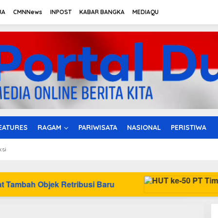
RA
CMNNews
INPOST
KABAR BANGKA
MEDIAQU
EATURES
RAGAM
PARIWISATA
NASIONAL
PERISTIWA
ksi
ibusi Baru