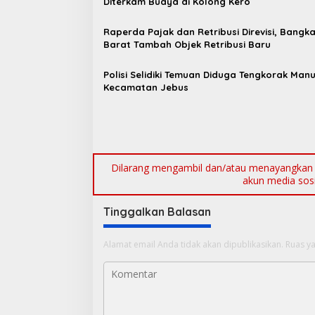
Diterkam Buaya di Kolong Kero
s
Raperda Pajak dan Retribusi Direvisi, Bangk
i
Barat Tambah Objek Retribusi Baru
p
o
Polisi Selidiki Temuan Diduga Tengkorak Manu
Kecamatan Jebus
s
Dilarang mengambil dan/atau menayangkan ul
akun media sosia
Tinggalkan Balasan
Alamat email Anda tidak akan dipublikasikan.
Ruas ya