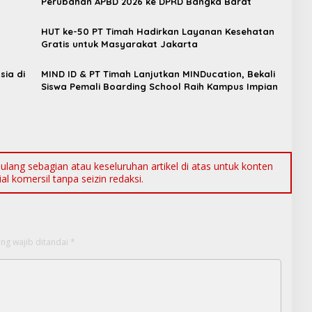
Perubahan APBD 2026 ke DPRD Bangka Barat
a
HUT ke-50 PT Timah Hadirkan Layanan Kesehatan
Gratis untuk Masyarakat Jakarta
sia di
MIND ID & PT Timah Lanjutkan MINDucation, Bekali
Siswa Pemali Boarding School Raih Kampus Impian
ang sebagian atau keseluruhan artikel di atas untuk konten
l komersil tanpa seizin redaksi.
ng wajib ditandai
*