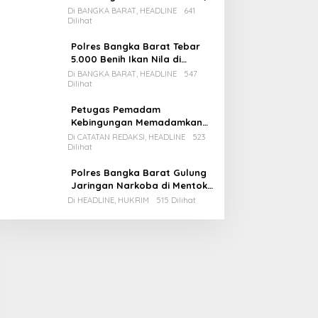
Pemda Babar Rencana Utang
Di BANGKA BARAT, HEADLINE
641
Dilihat
Rp65 M
Polres Bangka Barat Tebar
5.000 Benih Ikan Nila di
Bozem Kampung Iklim
Di BANGKA BARAT, HEADLINE
547
Dilihat
Petugas Pemadam
Kebingungan Memadamkan
Apinya Sendiri
Di CATATAN REDAKSI, HEADLINE
523
Dilihat
Polres Bangka Barat Gulung
Jaringan Narkoba di Mentok,
2 Pemain Besar Diamankan, 1
Di HEADLINE, HUKRIM
515 Dilihat
Bandar Masih Buron