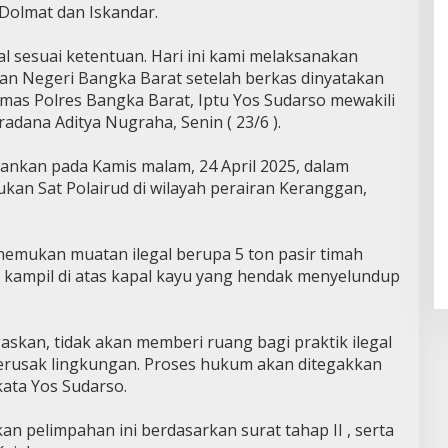
 Dolmat dan Iskandar.
l sesuai ketentuan. Hari ini kami melaksanakan
aan Negeri Bangka Barat setelah berkas dinyatakan
Humas Polres Bangka Barat, Iptu Yos Sudarso mewakili
dana Aditya Nugraha, Senin ( 23/6 ).
mankan pada Kamis malam, 24 April 2025, dalam
kukan Sat Polairud di wilayah perairan Keranggan,
emukan muatan ilegal berupa 5 ton pasir timah
 kampil di atas kapal kayu yang hendak menyelundup
skan, tidak akan memberi ruang bagi praktik ilegal
rusak lingkungan. Proses hukum akan ditegakkan
kata Yos Sudarso.
an pelimpahan ini berdasarkan surat tahap II , serta