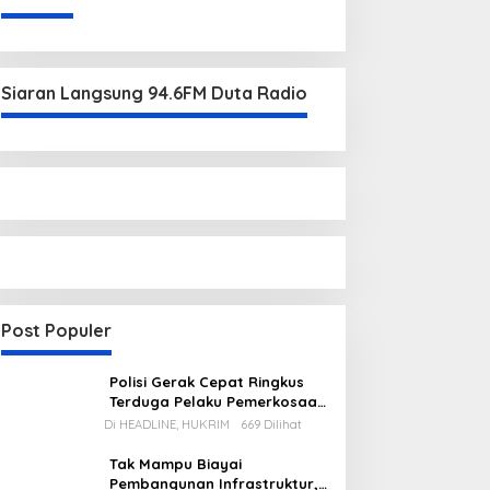
Siaran Langsung 94.6FM Duta Radio
Post Populer
Polisi Gerak Cepat Ringkus
Terduga Pelaku Pemerkosaan
di Kecamatan Mentok
Di HEADLINE, HUKRIM
669 Dilihat
Tak Mampu Biayai
Pembangunan Infrastruktur,