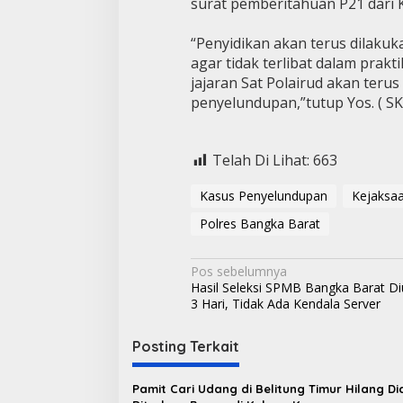
surat pemberitahuan P21 dari K
“Penyidikan akan terus dilaku
agar tidak terlibat dalam prakti
jajaran Sat Polairud akan teru
penyelundupan,”tutup Yos. ( SK
Telah Di Lihat:
663
Kasus Penyelundupan
Kejaksaa
Polres Bangka Barat
N
Pos sebelumnya
Hasil Seleksi SPMB Bangka Barat 
a
3 Hari, Tidak Ada Kendala Server
v
i
Posting Terkait
g
Pamit Cari Udang di Belitung Timur Hilang D
a