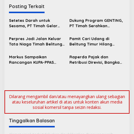
i
Posting Terkait
g
a
Setetes Darah untuk
Dukung Program GENTING,
s
Sesama, PT Timah Gelar
PT Timah Serahkan
Donor Darah HUT ke-50 di
Bantuan Rumah Layak Huni
i
Jakarta
untuk Cegah Stunting
Perpres Jadi Jalan Keluar
Pamit Cari Udang di
p
Tata Niaga Timah Belitung,
Belitung Timur Hilang
Bambang Patijaya Minta
Diduga Diterkam Buaya di
o
Masyarakat Bersabar
Kolong Kero
Markus Sampaikan
Raperda Pajak dan
s
Rancangan KUPA-PPAS
Retribusi Direvisi, Bangka
Perubahan APBD 2026 ke
Barat Tambah Objek
DPRD Bangka Barat
Retribusi Baru
Dilarang mengambil dan/atau menayangkan ulang sebagian
atau keseluruhan artikel di atas untuk konten akun media
sosial komersil tanpa seizin redaksi.
Tinggalkan Balasan