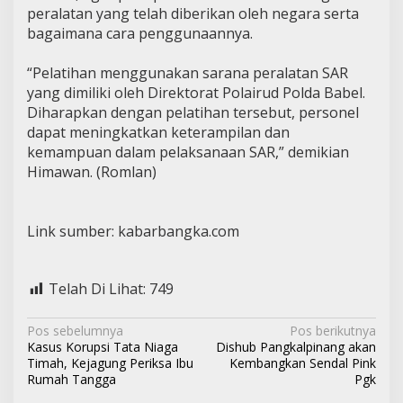
peralatan yang telah diberikan oleh negara serta
bagaimana cara penggunaannya.
“Pelatihan menggunakan sarana peralatan SAR
yang dimiliki oleh Direktorat Polairud Polda Babel.
Diharapkan dengan pelatihan tersebut, personel
dapat meningkatkan keterampilan dan
kemampuan dalam pelaksanaan SAR,” demikian
Himawan. (Romlan)
Link sumber: kabarbangka.com
Telah Di Lihat:
749
N
Pos sebelumnya
Pos berikutnya
Kasus Korupsi Tata Niaga
Dishub Pangkalpinang akan
a
Timah, Kejagung Periksa Ibu
Kembangkan Sendal Pink
v
Rumah Tangga
Pgk