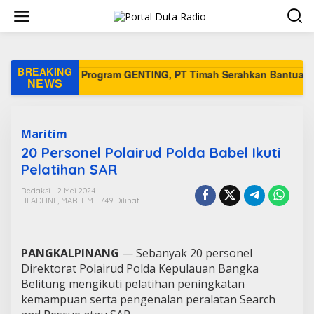
L
e
w
a
t
i
BREAKING
k
NEWS
e
k
o
n
Maritim
t
20 Personel Polairud Polda Babel Ikuti
e
Pelatihan SAR
n
Redaksi
2 Mei 2024
HEADLINE
,
MARITIM
749 Dilihat
PANGKALPINANG
— Sebanyak 20 personel
Direktorat Polairud Polda Kepulauan Bangka
Belitung mengikuti pelatihan peningkatan
kemampuan serta pengenalan peralatan Search