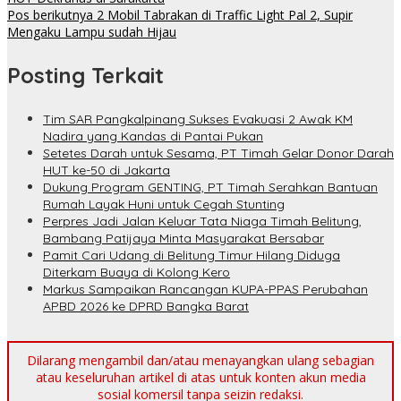
Pos berikutnya
2 Mobil Tabrakan di Traffic Light Pal 2, Supir
Mengaku Lampu sudah Hijau
Posting Terkait
Tim SAR Pangkalpinang Sukses Evakuasi 2 Awak KM
Nadira yang Kandas di Pantai Pukan
Setetes Darah untuk Sesama, PT Timah Gelar Donor Darah
HUT ke-50 di Jakarta
Dukung Program GENTING, PT Timah Serahkan Bantuan
Rumah Layak Huni untuk Cegah Stunting
Perpres Jadi Jalan Keluar Tata Niaga Timah Belitung,
Bambang Patijaya Minta Masyarakat Bersabar
Pamit Cari Udang di Belitung Timur Hilang Diduga
Diterkam Buaya di Kolong Kero
Markus Sampaikan Rancangan KUPA-PPAS Perubahan
APBD 2026 ke DPRD Bangka Barat
Dilarang mengambil dan/atau menayangkan ulang sebagian
atau keseluruhan artikel di atas untuk konten akun media
sosial komersil tanpa seizin redaksi.