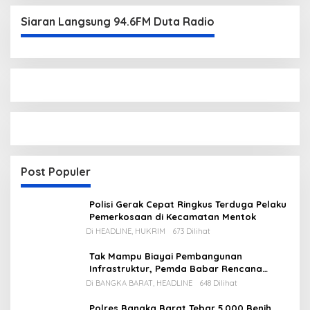
Siaran Langsung 94.6FM Duta Radio
Post Populer
Polisi Gerak Cepat Ringkus Terduga Pelaku
Pemerkosaan di Kecamatan Mentok
Di HEADLINE, HUKRIM
673 Dilihat
Tak Mampu Biayai Pembangunan
Infrastruktur, Pemda Babar Rencana
Utang Rp65 M
Di BANGKA BARAT, HEADLINE
648 Dilihat
Polres Bangka Barat Tebar 5.000 Benih