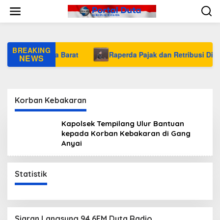
L
e
w
a
t
i
BREAKING
PRD Bangka Barat
Raperda Pajak dan Retribusi Direvisi,
k
NEWS
e
k
o
n
Korban Kebakaran
t
e
n
Kapolsek Tempilang Ulur Bantuan
kepada Korban Kebakaran di Gang
Anyai
Statistik
Siaran Langsung 94.6FM Duta Radio