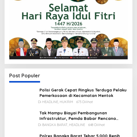
Post Populer
Polisi Gerak Cepat Ringkus Terduga Pelaku
Pemerkosaan di Kecamatan Mentok
Di HEADLINE, HUKRIM
673 Dilihat
Tak Mampu Biayai Pembangunan
Infrastruktur, Pemda Babar Rencana
Utang Rp65 M
Di BANGKA BARAT, HEADLINE
648 Dilihat
Polres Bangka Barat Tebar 5.000 Benih