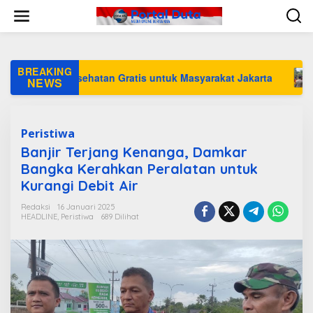
L
e
w
a
t
i
BREAKING
nan Kesehatan Gratis untuk Masyarakat Jakarta
Polisi 
k
NEWS
e
k
o
n
Peristiwa
t
Banjir Terjang Kenanga, Damkar
e
Bangka Kerahkan Peralatan untuk
n
Kurangi Debit Air
Redaksi
16 Januari 2025
HEADLINE
,
Peristiwa
689 Dilihat