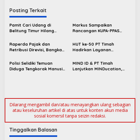
v
i
Posting Terkait
g
Pamit Cari Udang di
Markus Sampaikan
a
Belitung Timur Hilang
Rancangan KUPA-PPAS
s
Diduga Diterkam Buaya di
Perubahan APBD 2026 ke
Kolong Kero
DPRD Bangka Barat
Raperda Pajak dan
HUT ke-50 PT Timah
i
Retribusi Direvisi, Bangka
Hadirkan Layanan
p
Barat Tambah Objek
Kesehatan Gratis untuk
Retribusi Baru
Masyarakat Jakarta
o
Polisi Selidiki Temuan
MIND ID & PT Timah
Diduga Tengkorak Manusia
Lanjutkan MINDucation,
s
di Kecamatan Jebus
Bekali Siswa Pemali
Boarding School Raih
Kampus Impian
Dilarang mengambil dan/atau menayangkan ulang sebagian
atau keseluruhan artikel di atas untuk konten akun media
sosial komersil tanpa seizin redaksi.
Tinggalkan Balasan