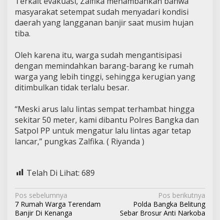
Terkait evakuasi, Zalfika menambahkan bahwa
masyarakat setempat sudah menyadari kondisi
daerah yang langganan banjir saat musim hujan
tiba.
Oleh karena itu, warga sudah mengantisipasi
dengan memindahkan barang-barang ke rumah
warga yang lebih tinggi, sehingga kerugian yang
ditimbulkan tidak terlalu besar.
“Meski arus lalu lintas sempat terhambat hingga
sekitar 50 meter, kami dibantu Polres Bangka dan
Satpol PP untuk mengatur lalu lintas agar tetap
lancar,” pungkas Zalfika. ( Riyanda )
Telah Di Lihat:
689
N
Pos sebelumnya
Pos berikutnya
7 Rumah Warga Terendam
Polda Bangka Belitung
a
Banjir Di Kenanga
Sebar Brosur Anti Narkoba