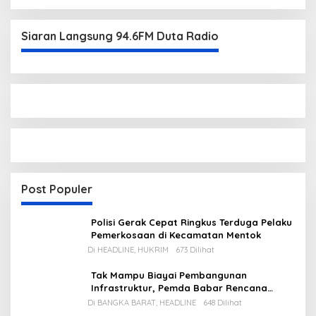
Siaran Langsung 94.6FM Duta Radio
Post Populer
Polisi Gerak Cepat Ringkus Terduga Pelaku
Pemerkosaan di Kecamatan Mentok
Di HEADLINE, HUKRIM
673 Dilihat
Tak Mampu Biayai Pembangunan
Infrastruktur, Pemda Babar Rencana
Utang Rp65 M
Di BANGKA BARAT, HEADLINE
648 Dilihat