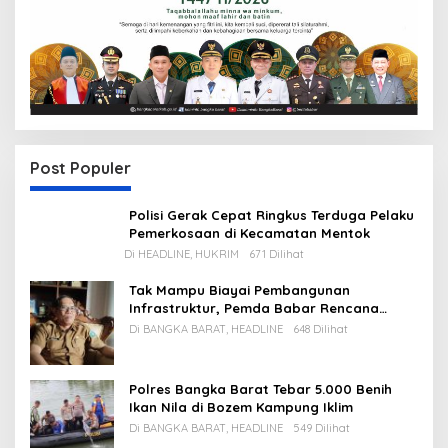
Post Populer
Polisi Gerak Cepat Ringkus Terduga Pelaku
Pemerkosaan di Kecamatan Mentok
Di HEADLINE, HUKRIM
671 Dilihat
Tak Mampu Biayai Pembangunan
Infrastruktur, Pemda Babar Rencana
Utang Rp65 M
Di BANGKA BARAT, HEADLINE
648 Dilihat
Polres Bangka Barat Tebar 5.000 Benih
Ikan Nila di Bozem Kampung Iklim
Di BANGKA BARAT, HEADLINE
549 Dilihat