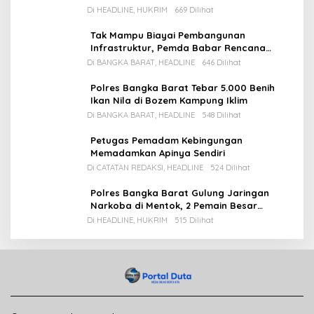
Di HEADLINE, HUKRIM
669 Dilihat
Tak Mampu Biayai Pembangunan
Infrastruktur, Pemda Babar Rencana
Utang Rp65 M
Di BANGKA BARAT, HEADLINE
646 Dilihat
Polres Bangka Barat Tebar 5.000 Benih
Ikan Nila di Bozem Kampung Iklim
Di BANGKA BARAT, HEADLINE
548 Dilihat
Petugas Pemadam Kebingungan
Memadamkan Apinya Sendiri
Di CATATAN REDAKSI, HEADLINE
524 Dilihat
Polres Bangka Barat Gulung Jaringan
Narkoba di Mentok, 2 Pemain Besar
Diamankan, 1 Bandar Masih Buron
Di HEADLINE, HUKRIM
515 Dilihat