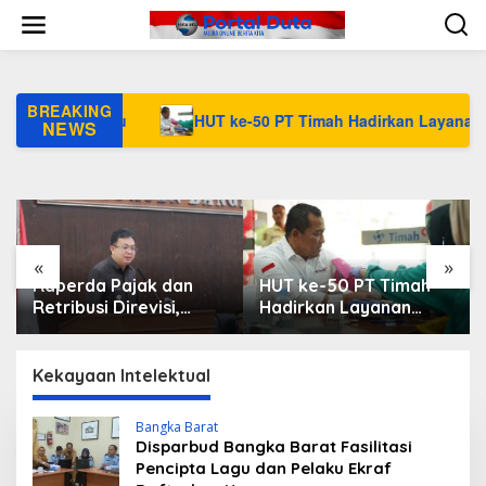
L
e
BANGKA BARAT
,
HEADLINE
w
Disparbud Bangka Barat Fasilitasi Pencipta
a
t
Lagu dan Pelaku Ekraf Daftarkan Karyanya
i
BREAKING
Retribusi Baru
HUT ke-50 PT Timah Hadirkan Layanan Kes
30 Mei 2023
k
NEWS
e
k
o
n
t
e
n
«
»
Raperda Pajak dan
HUT ke-50 PT Timah
Retribusi Direvisi,
Hadirkan Layanan
Bangka Barat Tambah
Kesehatan Gratis
Objek Retribusi Baru
untuk Masyarakat
Jakarta
Kekayaan Intelektual
Bangka Barat
Disparbud Bangka Barat Fasilitasi
Pencipta Lagu dan Pelaku Ekraf