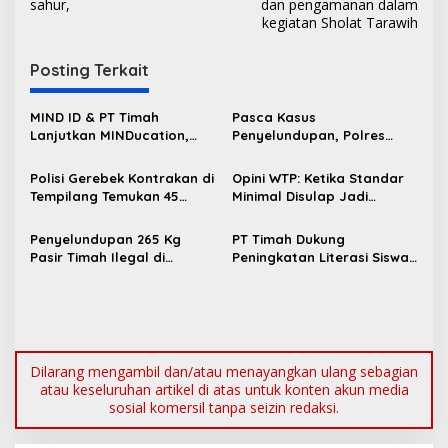
v
sahur,
dan pengamanan dalam
kegiatan Sholat Tarawih
i
g
Posting Terkait
a
s
MIND ID & PT Timah
Pasca Kasus
Lanjutkan MINDucation,
Penyelundupan, Polres
i
Bekali Siswa Pemali
Bangka Barat Perkuat
p
Boarding School Raih
Sinergi Pengamanan di
Polisi Gerebek Kontrakan di
Opini WTP: Ketika Standar
Kampus Impian
Pelabuhan Tanjung Kalian
Tempilang Temukan 45
Minimal Disulap Jadi
o
Paket Sabu, 2 Pengedar
Komoditas Pencitraan
s
Diamankan
Penyelundupan 265 Kg
PT Timah Dukung
Pasir Timah Ilegal di
Peningkatan Literasi Siswa
Pelabuhan Tanjung Kalian
SMPN 2 Simpang Katis
Digagalkan Polisi
Lewat Program TJSL
Dilarang mengambil dan/atau menayangkan ulang sebagian
atau keseluruhan artikel di atas untuk konten akun media
sosial komersil tanpa seizin redaksi.