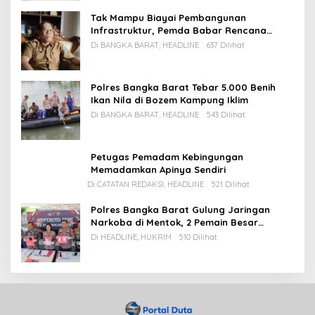
Tak Mampu Biayai Pembangunan
Infrastruktur, Pemda Babar Rencana
Utang Rp65 M
Di BANGKA BARAT, HEADLINE
637 Dilihat
Polres Bangka Barat Tebar 5.000 Benih
Ikan Nila di Bozem Kampung Iklim
Di BANGKA BARAT, HEADLINE
543 Dilihat
Petugas Pemadam Kebingungan
Memadamkan Apinya Sendiri
Di CATATAN REDAKSI, HEADLINE
521 Dilihat
Polres Bangka Barat Gulung Jaringan
Narkoba di Mentok, 2 Pemain Besar
Diamankan, 1 Bandar Masih Buron
Di HEADLINE, HUKRIM
510 Dilihat