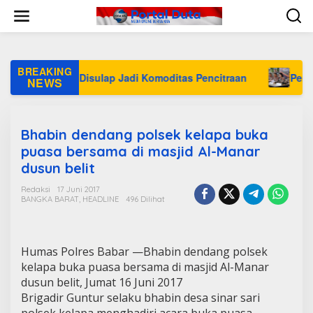
L
e
w
a
t
i
BREAKING
ar Minimal Disulap Jadi Komoditas Pencitraan
Penyelundu
k
NEWS
e
k
o
n
Bhabin dendang polsek kelapa buka
t
puasa bersama di masjid Al-Manar
e
dusun belit
n
Redaksi
17 Juni 2017
BANGKA BARAT
,
HEADLINE
496 Dilihat
Humas Polres Babar —Bhabin dendang polsek
kelapa buka puasa bersama di masjid Al-Manar
dusun belit, Jumat 16 Juni 2017
Brigadir Guntur selaku bhabin desa sinar sari