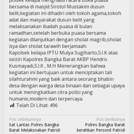
polsek kelapa menghadiri acara buka puasa
bersama di masjid Sirotol Mustakim dusun
belit,kegiatan ini dihadiri oleh tokoh agama,tokoh
adat dan masyarakat dusun belit yang
melaksanakan ibadah puasa di bulan
ramadhan,setelah berbuka puasa bersama
kegiatan dilanjutkan dengan sholat magrib,sholat
isya dan sholat tarawih berjamaah.
Kapolsek kelapa IPTU Mulya Sugiharto,S.I.K atas
seizin Kapolres Bangka Barat AKBP Hendro
Kusmayadi,S.I.K , M.H Menerangkan bahwa
kegiatan ini bertujuan untuk menciptakan tali
silahturahmi yang baik antara seorang bhabin
desa dengan warga desa binaan dan sebagai upaya
untuk meningkatkan citra polisi yang
humanis,modern dan terpercaya.
Telah Di Lihat:
496
N
Pos sebelumnya
Pos berikutnya
Sat Lantas Polres Bangka
Polres Bangka Barat
a
Barat Melaksnakan Patroli
kerahkan Personil Patroli